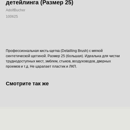
детейлинга (Размер 25)
AdolfBucher
100625
Добавить в корзину
Профессиональная кисть-щетка (Detailling Brush) с мягкой
синтетической щетиной. Размер 25 (большая). Идеальна для чистки
труднодоступных мест, эмблем, стыков, воздуховодов, дверных
проемов и т.д. Не царапает пластик и ЛКП.
Смотрите так же