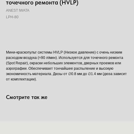
точечного ремонта (HVLP)
ANEST IWATA
LPH-80
Добавить в корзину
Мини-краскопульт системы HVLP (Низкое давление) с очень низким
расходом воздуха (≈90 л/мин). Используется для точечного ремонта
(Spot Repair), окраски небольших элементов, дверных проемов или
аэрографии. Обеспечивает тончайшее распыление и высокую
экономичность материала. Дюзы от ∅0.8 мм до ∅1.4 мм (дюза зависит
от комплектации).
Смотрите так же