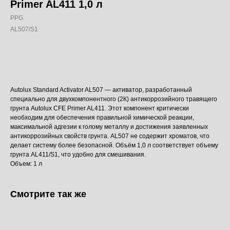
Primer AL411 1,0 л
PPG
AL507/S1
Добавить в корзину
Autolux Standard Activator AL507 — активатор, разработанный
специально для двухкомпонентного (2К) антикоррозийного травящего
грунта Autolux CFE Primer AL411. Этот компонент критически
необходим для обеспечения правильной химической реакции,
максимальной адгезии к голому металлу и достижения заявленных
антикоррозийных свойств грунта. AL507 не содержит хроматов, что
делает систему более безопасной. Объём 1,0 л соответствует объему
грунта AL411/S1, что удобно для смешивания.
Объем: 1 л
Смотрите так же