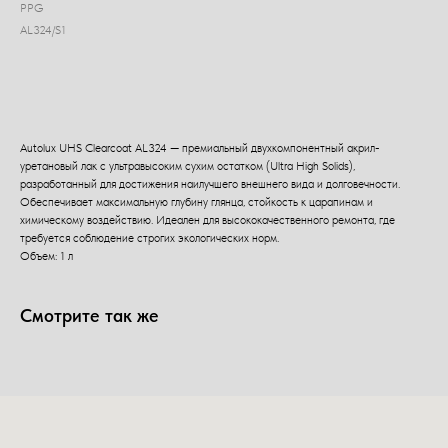
PPG
AL324/S1
Добавить в корзину
Autolux UHS Clearcoat AL324 — премиальный двухкомпонентный акрил-
уретановый лак с ультравысоким сухим остатком (Ultra High Solids),
разработанный для достижения наилучшего внешнего вида и долговечности.
Обеспечивает максимальную глубину глянца, стойкость к царапинам и
химическому воздействию. Идеален для высококачественного ремонта, где
требуется соблюдение строгих экологических норм.
Объем: 1 л
Смотрите так же