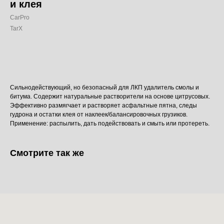
и клея
CarPro
TarX
Добавить в корзину
Сильнодействующий, но безопасный для ЛКП удалитель смолы и
битума. Содержит натуральные растворители на основе цитрусовых.
Эффективно размягчает и растворяет асфальтные пятна, следы
гудрона и остатки клея от наклеек/балансировочных грузиков.
Применение: распылить, дать подействовать и смыть или протереть.
Смотрите так же