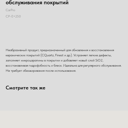
обслуживания покрытий
CarPro
CP-E+250
Добавить в корзину
Неабразивный продукт, предназначенный для обновления и восстановления
керамических покрытий (CQuartz, Finest и др.). Устраняет легкие дефекты,
заполняет микроцарапины в покрытии и добавляет новый слой SiO2,
восстанавливая гидрофобность и блеск. Идеальна для регулярного обслуживания.
Не требует обезжиривания после использования.
Смотрите так же