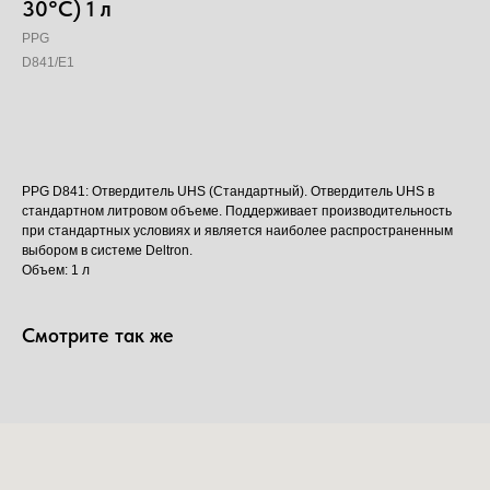
30°C) 1 л
PPG
D841/E1
Добавить в корзину
PPG D841: Отвердитель UHS (Стандартный). Отвердитель UHS в
стандартном литровом объеме. Поддерживает производительность
при стандартных условиях и является наиболее распространенным
выбором в системе Deltron.
Объем: 1 л
Смотрите так же