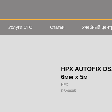
Услуги СТО
Статьи
Учебный цент
HPX AUTOFIX DS
6мм x 5м
HPX
DSA0605
Добавить в корзину