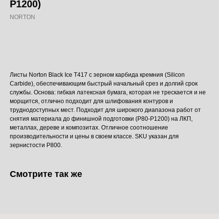
P1200)
NORTON
Добавить в корзину
Листы Norton Black Ice T417 с зерном карбида кремния (Silicon
Carbide), обеспечивающим быстрый начальный срез и долгий срок
службы. Основа: гибкая латексная бумага, которая не трескается и не
морщится, отлично подходит для шлифования контуров и
труднодоступных мест. Подходит для широкого диапазона работ от
снятия материала до финишной подготовки (P80-P1200) на ЛКП,
металлах, дереве и композитах. Отличное соотношение
производительности и цены в своем классе. SKU указан для
зернистости P800.
Смотрите так же