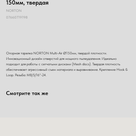
150мм, твердая
NORTON
07660719198
Добавить в корзину
Опорная тарелка NORTON Multi-Air Ø150мм, твердой плотности.
Инновационный дизайн отверстий для мощного пылеудаления. Идеально
подходит для работы с сетчатыми дисками (Mesh discs). Твердая плотность
обеспечивает агрессивный съем материала и выравнивание. Крепление Hook &
Loop. Резьба: M8/5/16"-24.
Смотрите так же