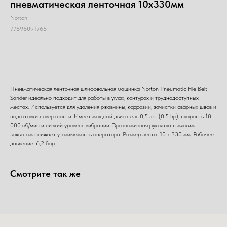
пневматическая ленточная 10х330мм
Norton
77696091766
Добавить в корзину
Пневматическая ленточная шлифовальная машинка Norton Pneumatic File Belt
Sander идеально подходит для работы в углах, контурах и труднодоступных
местах. Используется для удаления ржавчины, коррозии, зачистки сварных швов и
подготовки поверхности. Имеет мощный двигатель 0,5 л.с. (0.5 hp), скорость 18
000 об/мин и низкий уровень вибрации. Эргономичная рукоятка с мягким
захватом снижает утомляемость оператора. Размер ленты: 10 x 330 мм. Рабочее
давление: 6,2 бар.
Смотрите так же