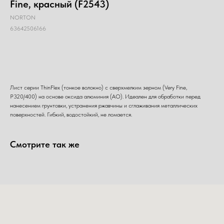
Fine, красный (F2543)
NORTON
63642506166
Добавить в корзину
Лист серии ThinFlex (тонкое волокно) с сверхмелким зерном (Very Fine,
P320/400) на основе оксида алюминия (AO). Идеален для обработки перед
нанесением грунтовки, устранения ржавчины и сглаживания металлических
поверхностей. Гибкий, водостойкий, не ломается.
Смотрите так же