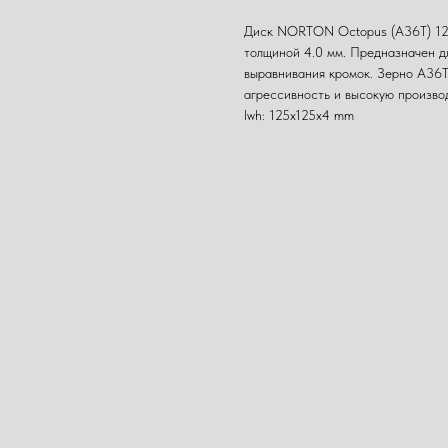
Диск NORTON Octopus (A36T) 125
толщиной 4.0 мм. Предназначен дл
выравнивания кромок. Зерно A36T
агрессивность и высокую произво
lwh: 125x125x4 mm