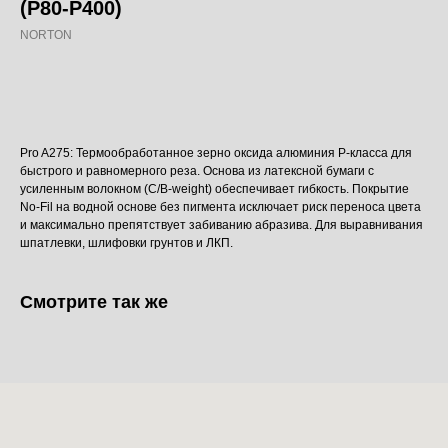
(P80-P400)
NORTON
Добавить в корзину
Pro A275: Термообработанное зерно оксида алюминия P-класса для
быстрого и равномерного реза. Основа из латексной бумаги с
усиленным волокном (C/B-weight) обеспечивает гибкость. Покрытие
No-Fil на водной основе без пигмента исключает риск переноса цвета
и максимально препятствует забиванию абразива. Для выравнивания
шпатлевки, шлифовки грунтов и ЛКП.
Смотрите так же