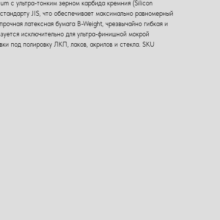
ium с ультра-тонким зерном карбида кремния (Silicon
 стандарту JIS, что обеспечивает максимально равномерный
прочная латексная бумага B-Weight, чрезвычайно гибкая и
ьзуется исключительно для ультра-финишной мокрой
ки под полировку ЛКП, лаков, акрилов и стекла. SKU