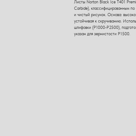
Листы Norton Black Ice T401 Prem
Carbide), классифицированным по
и чистый рисунок. Основа: высоко
устойчивая к скручиванию. Испол
шлифовки (P1000-P2500), подготов
указан для зернистости P1500.