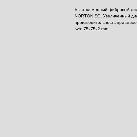
Быстросменный фибровый дис
NORTON SG. Увеличенный диа
производительность при агрес
lwh: 75x75x2 mm