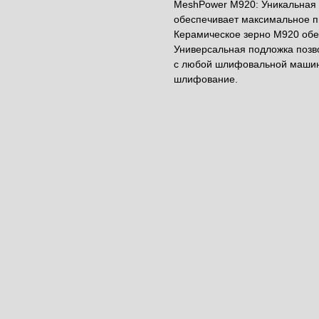
MeshPower M920: Уникальная 
обеспечивает максимальное п
Керамическое зерно M920 обе
Универсальная подложка позво
с любой шлифовальной машино
шлифование.