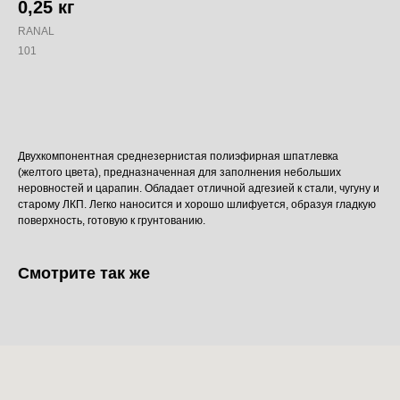
0,25 кг
RANAL
101
Добавить в корзину
Двухкомпонентная среднезернистая полиэфирная шпатлевка
(желтого цвета), предназначенная для заполнения небольших
неровностей и царапин. Обладает отличной адгезией к стали, чугуну и
старому ЛКП. Легко наносится и хорошо шлифуется, образуя гладкую
поверхность, готовую к грунтованию.
Смотрите так же