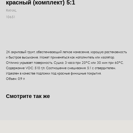
красный (комплект) 5:1
RANAL
10651
Добавить в корзину
2К акриловый грунт, обеспечивающий легкое нанесение, хорошую растекаемость
и быстрое высыхание. Может применяться как наполнитель или изолятор.
Отлично укрывает поверхность. Сушка: 3 часа при 20°C или 30 мин при 60°C.
Содержание VOC: 510 г/л. Соотношение смешивания: 5:1 с отвердителем.
Идеален в качестве подложки под красные финишные покрытия.
Объем: 0,9 л
Смотрите так же