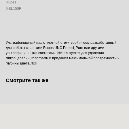
Rupes
9.BL150F
Добавить в корзину
Ультрафинишный пад с плотной структурой ячеек, разработанный
для работы с пастами Rupes UNO Protect, Pure или другими
ультрафинишными составами. Используется для удаления
микроцарапин, голограмм и придания максимальной прозрачности и
глубины цвета ЛКП.
Смотрите так же