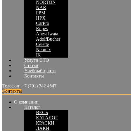
NORTON
NAR
PPM
HPX
CarPro
Rupes
Anest Iwata
AdolfBucher
Celette
Neomix
IK
Услуги СТО
Статьи
Учебный центр
Контакты
Телефон: +7 (701) 742 4547
Контакты
О компании
Каталог
ВЕСЬ
КАТАЛОГ
КРАСКИ
ЛАКИ