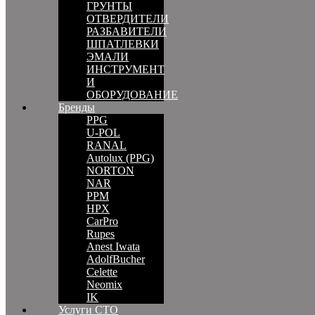
ГРУНТЫ
ОТВЕРДИТЕЛИ
РАЗБАВИТЕЛИ
ШПАТЛЕВКИ
ЭМАЛИ
ИНСТРУМЕНТ
И
ОБОРУДОВАНИЕ
Бренды
PPG
U-POL
RANAL
Autolux (PPG)
NORTON
NAR
PPM
HPX
CarPro
Rupes
Anest Iwata
AdolfBucher
Celette
Neomix
IK
Услуги СТО