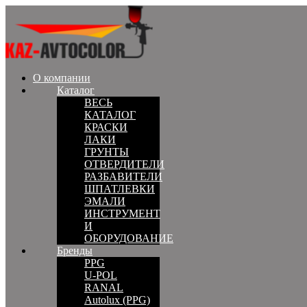
О компании
Каталог
ВЕСЬ
КАТАЛОГ
КРАСКИ
ЛАКИ
ГРУНТЫ
ОТВЕРДИТЕЛИ
РАЗБАВИТЕЛИ
ШПАТЛЕВКИ
ЭМАЛИ
ИНСТРУМЕНТ
И
ОБОРУДОВАНИЕ
Бренды
PPG
U-POL
RANAL
Autolux (PPG)