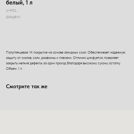
белый, 1 л
U-POL
GRA/BW1
Добавить в корзину
Полуглянцевое 1К покрытие на основе алкидных смол. Обеспечивает надежную
защиту от сколов, соли, ржавчины и плесени. Отлично шлифуется, позволяет
закрыть мелкие дефекты за один проход благодаря высокому сухому остатку.
Объем: 1 л
Смотрите так же